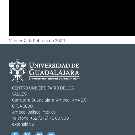
Fecha
Viernes 2 de Febrero de 2024
Información del
portal
CENTRO UNIVERSITARIO DE LOS
VALLES
Carretera Guadalajara-Ameca Km 45.5,
C.P. 46600,
Ameca, Jalisco, México
Teléfono: +52 (375) 75 80 500
extensión 9