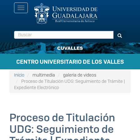
Pasar
Toggle
al
navigation
contenido
principal
Buscar
Buscar
CENTRO UNIVERSITARIO DE LOS VALLES
Inicio
multimedia
galeria de videos
Proceso de Titulación UDG: Seguimiento de Trámite |
Expediente Electrónico
Proceso de Titulación
UDG: Seguimiento de