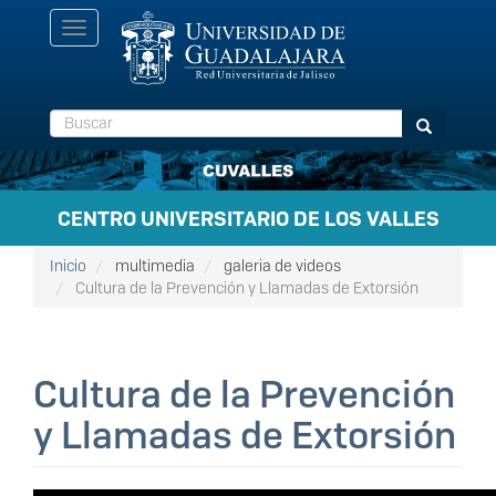
Pasar
Toggle
al
navigation
contenido
principal
Buscar
Buscar
CENTRO UNIVERSITARIO DE LOS VALLES
Inicio
multimedia
galeria de videos
Cultura de la Prevención y Llamadas de Extorsión
Cultura de la Prevención
y Llamadas de Extorsión