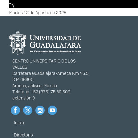
Fecha
Martes 12 de Agosto de 2025
Información del
portal
CENTRO UNIVERSITARIO DE LOS
VALLES
Carretera Guadalajara-Ameca Km 45.5,
C.P. 46600,
Ameca, Jalisco, México
Teléfono: +52 (375) 75 80 500
extensión 9
Inicio
Menú
principal
Directorio