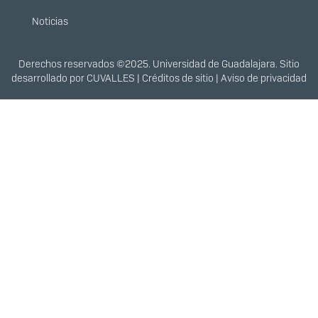
Noticias
Derechos
Derechos reservados ©2025. Universidad de Guadalajara. Sitio
desarrollado por
CUVALLES
|
Créditos de sitio
|
Aviso de privacidad