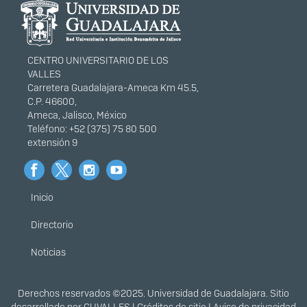
portal
CENTRO UNIVERSITARIO DE LOS
VALLES
Carretera Guadalajara-Ameca Km 45.5,
C.P. 46600,
Ameca, Jalisco, México
Teléfono: +52 (375) 75 80 500
extensión 9
Inicio
Menú
principal
Directorio
Noticias
Derechos
Derechos reservados ©2025. Universidad de Guadalajara. Sitio
desarrollado por
CUVALLES
|
Créditos de sitio
|
Aviso de privacidad