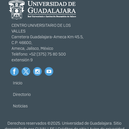
portal
CENTRO UNIVERSITARIO DE LOS
VALLES
Carretera Guadalajara-Ameca Km 45.5,
C.P. 46600,
Ameca, Jalisco, México
Teléfono: +52 (375) 75 80 500
extensión 9
Inicio
Menú
principal
Directorio
Noticias
Derechos
Derechos reservados ©2025. Universidad de Guadalajara. Sitio